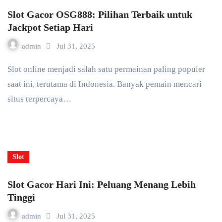
Slot Gacor OSG888: Pilihan Terbaik untuk
Jackpot Setiap Hari
admin
Jul 31, 2025
Slot online menjadi salah satu permainan paling populer
saat ini, terutama di Indonesia. Banyak pemain mencari
situs terpercaya…
Slot
Slot Gacor Hari Ini: Peluang Menang Lebih
Tinggi
admin
Jul 31, 2025