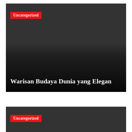
Uncategorized
Warisan Budaya Dunia yang Elegan
Uncategorized