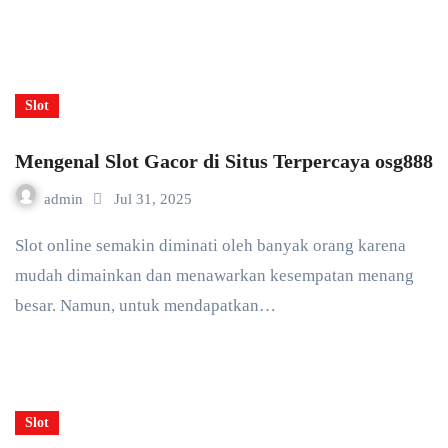
Slot
Mengenal Slot Gacor di Situs Terpercaya osg888
admin
Jul 31, 2025
Slot online semakin diminati oleh banyak orang karena
mudah dimainkan dan menawarkan kesempatan menang
besar. Namun, untuk mendapatkan…
Slot